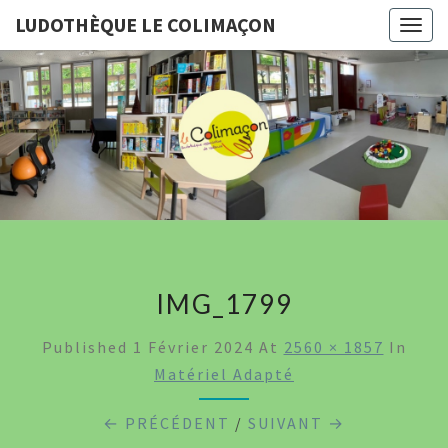
LUDOTHÈQUE LE COLIMAÇON
Togg
navig
LUDOTHÈ
LE
COLIMA
IMG_1799
Published
1 Février 2024
At
2560 × 1857
In
Matériel Adapté
← PRÉCÉDENT
/
SUIVANT →