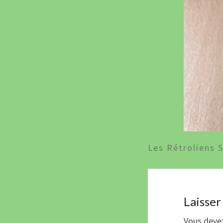
Les Rétroliens 
Laisse
Vous dev