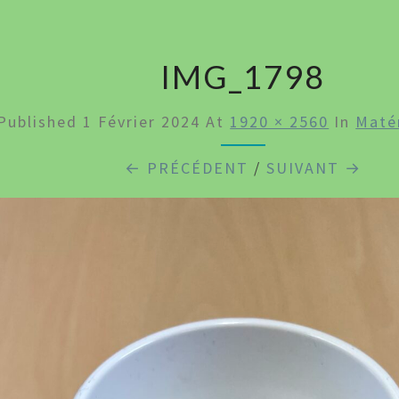
COL
IMG_1798
Published
1 Février 2024
At
1920 × 2560
In
Maté
← PRÉCÉDENT
/
SUIVANT →