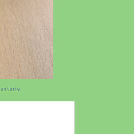
entaire
.