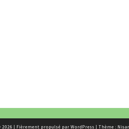
 2026
|
Fièrement propulsé par
WordPress
|
Thème :
Nisa