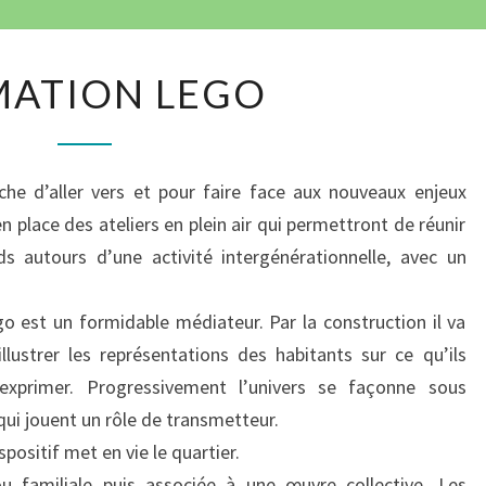
COL
A
MATION LEGO
N
I
M
he d’aller vers et pour faire face aux nouveaux enjeux
A
 place des ateliers en plein air qui permettront de réunir
T
ds autours d’une activité intergénérationnelle, avec un
I
O
go est un formidable médiateur. Par la construction il va
N
illustrer les représentations des habitants sur ce qu’ils
L
exprimer. Progressivement l’univers se façonne sous
E
qui jouent un rôle de transmetteur.
G
spositif met en vie le quartier.
O
ou familiale puis associée à une œuvre collective. Les