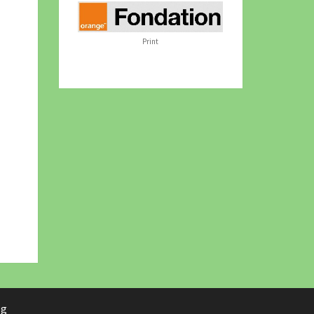
Print
rg