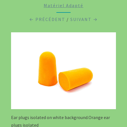
Matériel Adapté
← PRÉCÉDENT
/
SUIVANT →
Ear plugs isolated on white background.Orange ear
plugs isolated