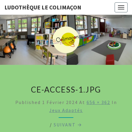
LUDOTHÈQUE LE COLIMAÇON
Togg
navig
LUDOTHÈ
LE
COLIMA
CE-ACCESS-1.JPG
Published
1 Février 2024
At
656 × 362
In
Jeux Adaptés
/
SUIVANT →