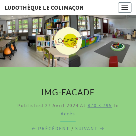
LUDOTHÈQUE LE COLIMAÇON
Togg
navig
LUDOTHÈ
LE
COLIMA
IMG-FACADE
Published
27 Avril 2024
At
870 × 795
In
Accès
← PRÉCÉDENT
/
SUIVANT →