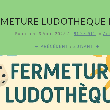
COL
RMETURE LUDOTHEQUE 
Published
6 Août 2025
At
910 × 911
In
Ac
← PRÉCÉDENT
/
SUIVANT →